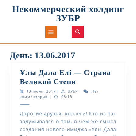
Перейти
Некоммерческий холдинг
к
содержимому
ЗУБР
Кнопка
Открыть
День:
13.06.2017
Ұлы Дала Елі — Страна
Ұлы
Великой Степи
Дала
13
ЗУБР
13 июня, 2017
|
ЗУБР
|
Нет
июня,
комментария
|
08:15
Елі
2017
—
Дорогие друзья, коллеги! Кто из вас
Страна
задумывался о том, в чем же смысл
Великой
создания нового имиджа «Ұлы Дала
Степи