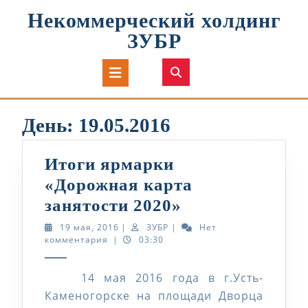
Перейти
Некоммерческий холдинг
к
содержимому
ЗУБР
Кнопка
Открыть
День:
19.05.2016
Итоги ярмарки
«Дорожная карта
Итоги
занятости 2020»
ярмарки
19
ЗУБР
19 мая, 2016
|
ЗУБР
|
Нет
мая,
комментария
|
03:30
«Дорожная
2016
карта
14 мая 2016 года в г.Усть-
занятости
Каменогорске на площади Дворца
2020»