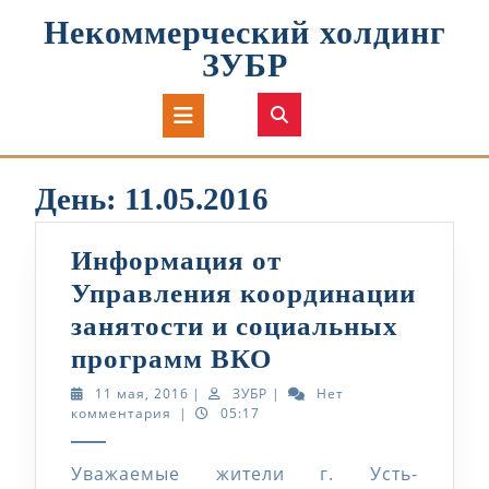
Перейти
Некоммерческий холдинг
к
содержимому
ЗУБР
Кнопка
Открыть
День:
11.05.2016
Информация от
Управления координации
занятости и социальных
Информация
программ ВКО
от
11
ЗУБР
11 мая, 2016
|
ЗУБР
|
Нет
мая,
комментария
|
05:17
Управления
2016
координации
Уважаемые жители г. Усть-
занятости