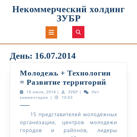
Перейти
Некоммерческий холдинг
к
содержимому
ЗУБР
Кнопка
Открыть
День:
16.07.2014
Молодежь + Технологии
Молоде
= Развитие территорий
+
16
ЗУБР
16 июля, 2014
|
ЗУБР
|
Нет
июля,
комментария
|
10:03
Техноло
2014
=
15 представителей молодежных
Развити
организации, центров молодежи
террито
городов и районов, лидеры