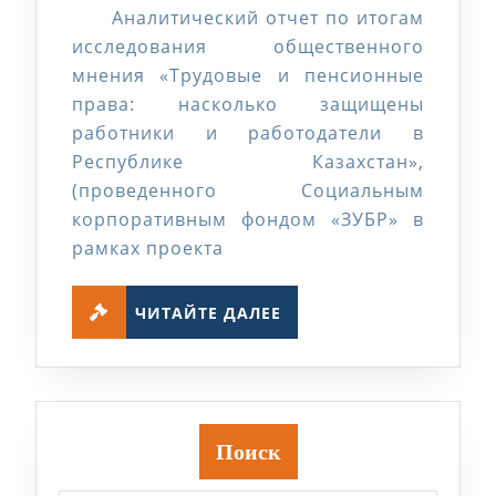
Аналитический отчет по итогам
наскольк
исследования общественного
защище
мнения «Трудовые и пенсионные
работни
права: насколько защищены
и
работники и работодатели в
Республике Казахстан»,
работода
(проведенного Социальным
в
корпоративным фондом «ЗУБР» в
Республи
рамках проекта
Казахста
ЧИТАЙТЕ
ЧИТАЙТЕ ДАЛЕЕ
ДАЛЕЕ
Поиск