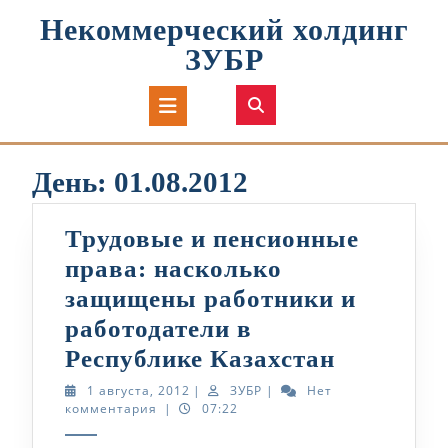
Перейти
Некоммерческий холдинг
к
содержимому
ЗУБР
Кнопка
Открыть
День:
01.08.2012
Трудовые и пенсионные
права: насколько
защищены работники и
работодатели в
Трудовы
Республике Казахстан
и
1
ЗУБР
1 августа, 2012
|
ЗУБР
|
Нет
августа,
комментария
|
07:22
пенсион
2012
права: