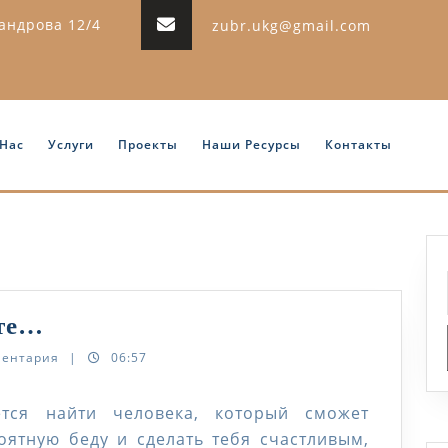
сандрова 12/4
zubr.ukg@gmail.com
 Нас
Услуги
Проекты
Наши Ресурсы
Контакты
Мы
сте…
разные,
ментария
|
06:57
но
мы
ется найти человека, который сможет
ятную беду и сделать тебя счастливым,
вместе…