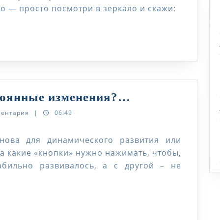
то — просто посмотри в зеркало и скажи:
Стабильность
стоянные изменения?…
–
ментария
|
06:49
это
постоянные
нова для динамического развития или
а какие «кнопки» нужно нажимать, чтобы,
изменения?…
абильно развивалось, а с другой – не