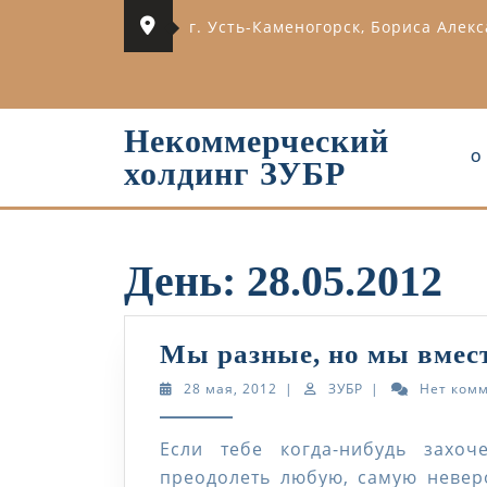
Перейти
г. Усть-Каменогорск, Бориса Алек
к
содержимому
Некоммерческий
О
холдинг ЗУБР
День:
28.05.2012
Мы разные, но мы вме
28
ЗУБР
28 мая, 2012
|
ЗУБР
|
Нет ком
мая,
2012
Если тебе когда-нибудь захоч
преодолеть любую, самую неверо