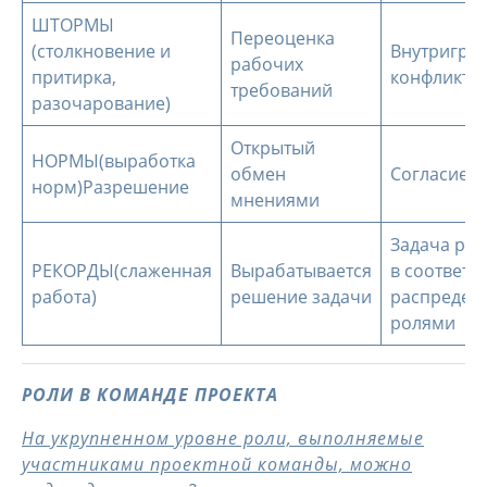
ШТОРМЫ
Переоценка
(столкновение и
Внутригру
рабочих
притирка,
конфликт
требований
разочарование)
Открытый
НОРМЫ(выработка
обмен
Согласие
норм)Разрешение
мнениями
Задача ре
РЕКОРДЫ(слаженная
Вырабатывается
в соответст
работа)
решение задачи
распредел
ролями
РОЛИ В КОМАНДЕ ПРОЕКТА
На укрупненном уровне роли, выполняемые
участниками проектной команды, можно