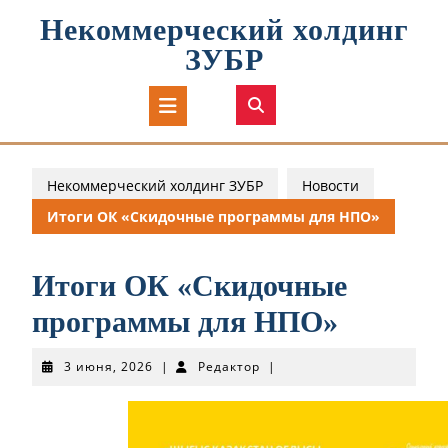
Перейти
Некоммерческий холдинг
к
содержимому
ЗУБР
Кнопка
Открыть
Некоммерческий холдинг ЗУБР
Новости
Итоги ОК «Скидочные программы для НПО»
Итоги ОК «Скидочные
программы для НПО»
3
Редактор
3 июня, 2026
|
Редактор
|
июня,
2026