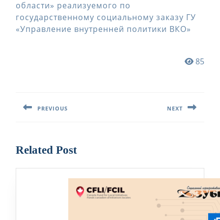
области» реализуемого по
государственному социальному заказу ГУ
«Управление внутренней политики ВКО»
85
Навигация
по
PREVIOUS
NEXT
записям
Предыдущая
Следующая
запись:
запись:
Related Post