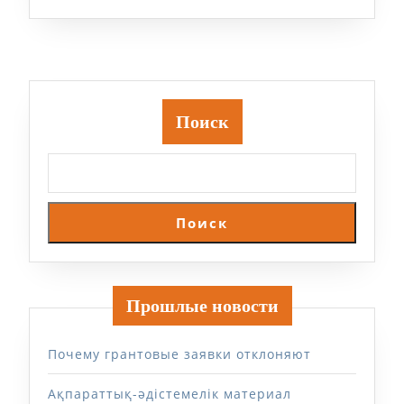
это
тенденция
будущего…
Поиск
Поиск
Прошлые новости
Почему грантовые заявки отклоняют
Ақпараттық-әдістемелік материал