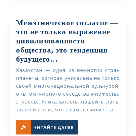
Межэтническое согласие —
это не только выражение
цивилизованности
общества, это тенденция
Межэтническое
будущего…
согласие
Казахстан — одна из немногих стран
—
планеты, которая уникальна не только
это
своей многонациональной культурой,
опытом мирного соседства множества
не
этносов. Уникальность нашей страны
только
также и в том, что с самого момента
выражение
цивилизованности
ЧИТАЙТЕ
ЧИТАЙТЕ ДАЛЕЕ
ДАЛЕЕ
общества,