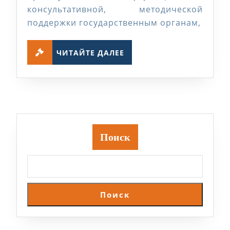
рес
консультативной, методической
семи
поддержки государственным органам,
тре
ЧИТАЙТЕ
для
ЧИТАЙТЕ ДАЛЕЕ
ДАЛЕЕ
гос
слу
Поиск
Поиск