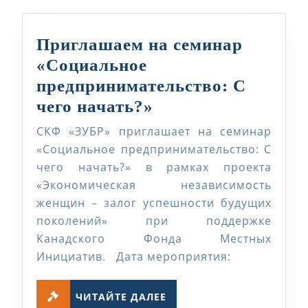
Приглашаем на семинар
«Социальное
предпринимательство: С
Приглашаем
чего начать?»
на
СКФ «ЗУБР» приглашает на семинар
семинар
«Социальное предпринимательство: С
«Социальное
чего начать?» в рамках проекта
«Экономическая независимость
предпринимательс
женщин – залог успешности будущих
С
поколений» при поддержке
чего
Канадского Фонда Местных
начать?»
Инициатив. Дата мероприятия:
ЧИТАЙТЕ
ЧИТАЙТЕ ДАЛЕЕ
ДАЛЕЕ