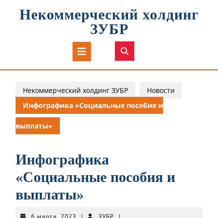
Перейти
Некоммерческий холдинг
к
содержимому
ЗУБР
Кнопка
Открыть
Некоммерческий холдинг ЗУБР
Новости
Инфографика «Социальные пособия и
выплаты»
Инфографика
«Социальные пособия и
выплаты»
6
ЗУБР
6 марта, 2023
|
ЗУБР
|