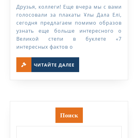
7
Друзья, коллеги! Еще вчера мы с вами
интересных
голосовали за плакаты Ұлы Дала Елі,
фактов
сегодня предлагаем помимо образов
узнать еще больше интересного о
о
Великой степи в буклете «7
Великой
интересных фактов о
Степи!
ЧИТАЙТЕ
ЧИТАЙТЕ ДАЛЕЕ
ДАЛЕЕ
Поиск