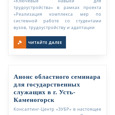
Каменогорск
«Ключевые навыки для
трудоустройства» в рамках проекта
и
«Реализация комплекса мер по
Семей
системной работе со студентами
прошли
вузов, трудоустройству и адаптации
семинары
ЧИТАЙТЕ
ЧИТАЙТЕ ДАЛЕЕ
ДАЛЕЕ
Анонс областного семинара
для государственных
служащих в г. Усть-
Анонс
Каменогорск
областного
Консалтинг-Центр «ЗУБР» в настоящее
семинара