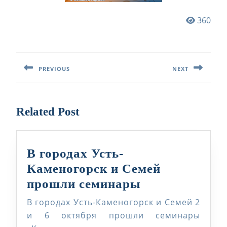
360
Навигация
по
PREVIOUS
NEXT
записям
Предыдущая
Следующая
запись:
запись:
Related Post
В городах Усть-
Каменогорск и Семей
В
прошли семинары
городах
В городах Усть-Каменогорск и Семей 2
Усть-
и 6 октября прошли семинары