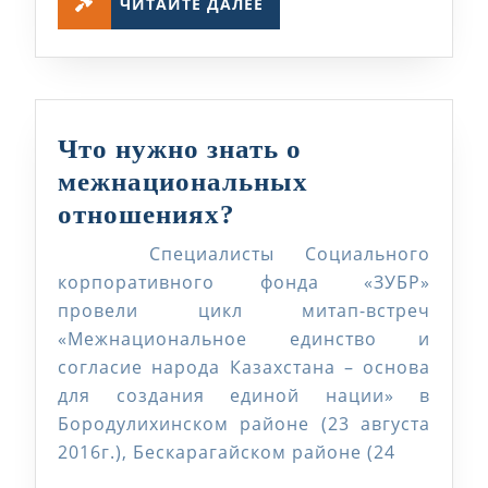
ЧИТАЙТЕ ДАЛЕЕ
ДАЛЕЕ
Что нужно знать о
межнациональных
Что
отношениях?
нужно
Специалисты Социального
знать
корпоративного фонда «ЗУБР»
о
провели цикл митап-встреч
«Межнациональное единство и
межнациональных
согласие народа Казахстана – основа
отношениях?
для создания единой нации» в
Бородулихинском районе (23 августа
2016г.), Бескарагайском районе (24