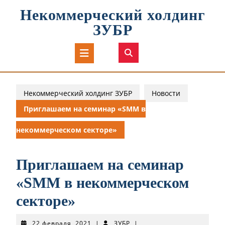
Перейти
Некоммерческий холдинг
к
содержимому
ЗУБР
Кнопка
Открыть
Некоммерческий холдинг ЗУБР
Новости
Приглашаем на семинар «SMM в
некоммерческом секторе»
Приглашаем на семинар
«SMM в некоммерческом
секторе»
22
ЗУБР
22 февраля, 2021
|
ЗУБР
|