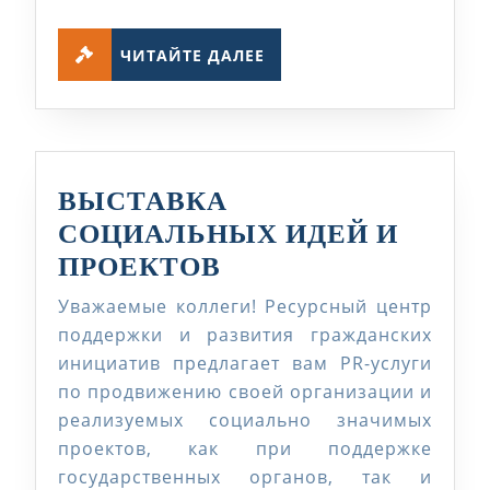
қолжетімділігі
ЧИТАЙТЕ
тетіктерін
ЧИТАЙТЕ ДАЛЕЕ
ДАЛЕЕ
енгізу»
жобасының
нәтіжелері
ВЫСТАВКА
СОЦИАЛЬНЫХ ИДЕЙ И
ВЫСТАВКА
ПРОЕКТОВ
СОЦИАЛЬНЫХ
Уважаемые коллеги! Ресурсный центр
ИДЕЙ
поддержки и развития гражданских
И
инициатив предлагает вам PR-услуги
по продвижению своей организации и
ПРОЕКТОВ
реализуемых социально значимых
проектов, как при поддержке
государственных органов, так и