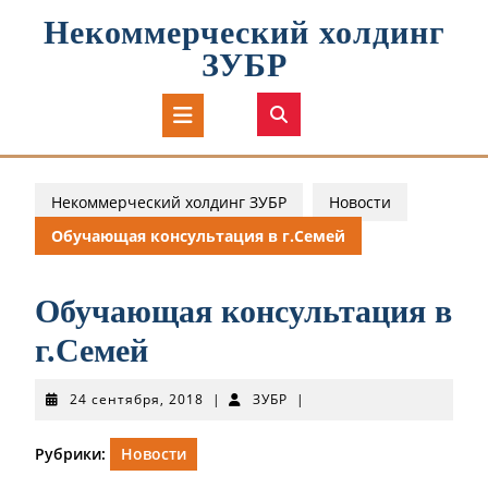
Перейти
Некоммерческий холдинг
к
содержимому
ЗУБР
Кнопка
Открыть
Некоммерческий холдинг ЗУБР
Новости
Обучающая консультация в г.Семей
Обучающая консультация в
г.Семей
24
ЗУБР
24 сентября, 2018
|
ЗУБР
|
сентября,
2018
Рубрики:
Новости