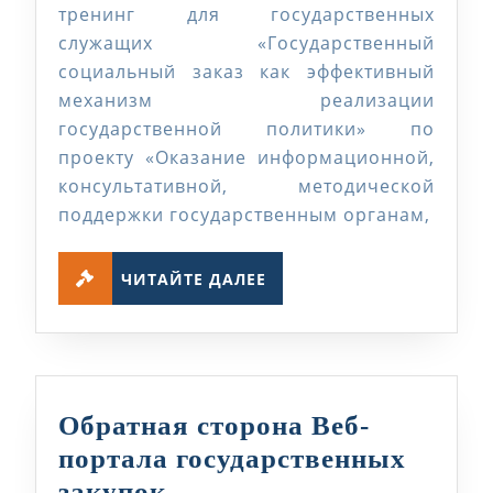
14-
тренинг для государственных
служащих «Государственный
15
социальный заказ как эффективный
июн
механизм реализации
2018
государственной политики» по
про
проекту «Оказание информационной,
рес
консультативной, методической
семи
поддержки государственным органам,
тре
ЧИТАЙТЕ
для
ЧИТАЙТЕ ДАЛЕЕ
ДАЛЕЕ
гос
слу
Обратная сторона Веб-
портала государственных
Обратная
закупок