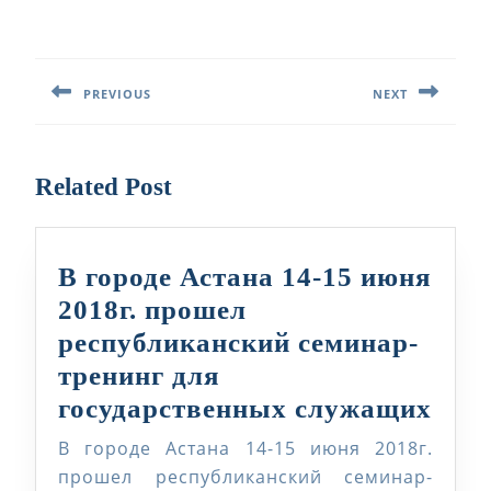
Навигация
по
PREVIOUS
NEXT
записям
Предыдущая
Следующая
запись:
запись:
Related Post
В городе Астана 14-15 июня
2018г. прошел
республиканский семинар-
тренинг для
В
государственных служащих
горо
В городе Астана 14-15 июня 2018г.
Аст
прошел республиканский семинар-