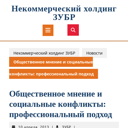
Перейти
Некоммерческий холдинг
к
содержимому
ЗУБР
Кнопка
Открыть
Некоммерческий холдинг ЗУБР
Новости
Общественное мнение и социальные
конфликты: профессиональный подход
Общественное мнение и
социальные конфликты:
профессиональный подход
10
ЗУБР
10 апреля, 2013
|
ЗУБР
|