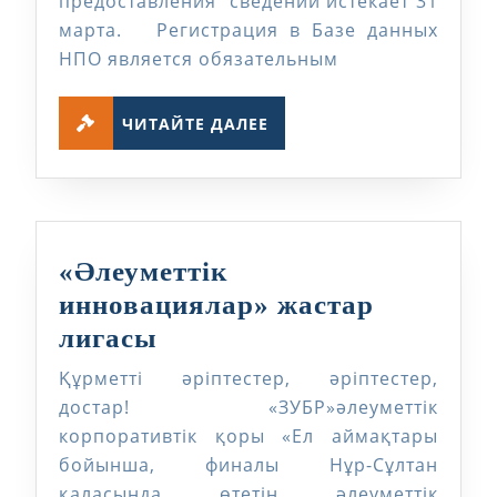
предоставления сведений истекает 31
марта. Регистрация в Базе данных
НПО является обязательным
ЧИТАЙТЕ
ЧИТАЙТЕ ДАЛЕЕ
ДАЛЕЕ
«Әлеуметтік
инновациялар» жастар
«Әлеуметтік
лигасы
инновациялар»
Құрметті әріптестер, әріптестер,
жастар
достар! «ЗУБР»әлеуметтік
лигасы
корпоративтік қоры «Ел аймақтары
бойынша, финалы Нұр-Сұлтан
қаласында өтетін әлеуметтік