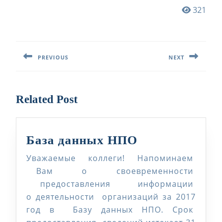
321
Навигация
по
PREVIOUS
NEXT
записям
Предыдущая
Следующая
запись:
запись:
Related Post
База
База данных НПО
данных
Уважаемые коллеги! Напоминаем
НПО
Вам о своевременности
предоставления информации
о деятельности организаций за 2017
год в Базу данных НПО. Срок