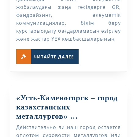
жобалаудағы жаңа тәсілдерге GR,
фандрайзинг, әлеуметтік
коммуникациялар, білім беру
курстарыоқыту бағдарламасын әзірлеу
және жастар ҮЕҰ көшбасшыларының
ЧИТАЙТЕ
ЧИТАЙТЕ ДАЛЕЕ
ДАЛЕЕ
«Усть-Каменогорск – город
казахстанских
«Усть-
металлургов» …
Каменогорск
Действительно ли наш город остается
–
оплотом суровости металлургов или